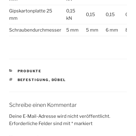
Gipskartonplatte 25
0,15
0,15
0,15
0,15
mm
kN
Schraubendurchmesser
5 mm
5 mm
6 mm
8 m
KATEGORIEN
PRODUKTE
SCHLAGWÖRTER
BEFESTIGUNG
,
DÜBEL
Schreibe einen Kommentar
Deine E-Mail-Adresse wird nicht veröffentlicht.
Erforderliche Felder sind mit
*
markiert