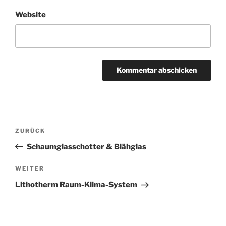
Website
Beitragsnavigation
Vorheriger
ZURÜCK
Beitrag
Schaumglasschotter & Blähglas
Nächster
WEITER
Beitrag
Lithotherm Raum-Klima-System