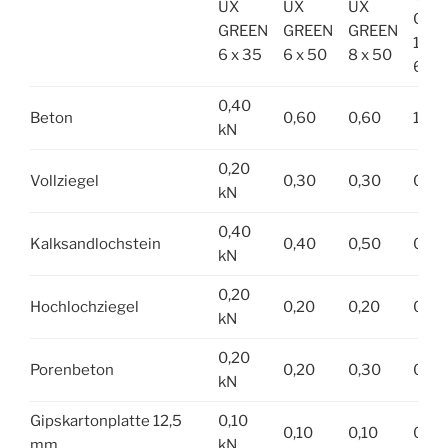
UX
UX
UX
GRE
GREEN
GREEN
GREEN
10 x
6 x 35
6 x 50
8 x 50
60
0,40
Beton
0,60
0,60
1,0
kN
0,20
Vollziegel
0,30
0,30
0,5
kN
0,40
Kalksandlochstein
0,40
0,50
0,6
kN
0,20
Hochlochziegel
0,20
0,20
0,2
kN
0,20
Porenbeton
0,20
0,30
0,4
kN
Gipskartonplatte 12,5
0,10
0,10
0,10
0,1
mm
kN