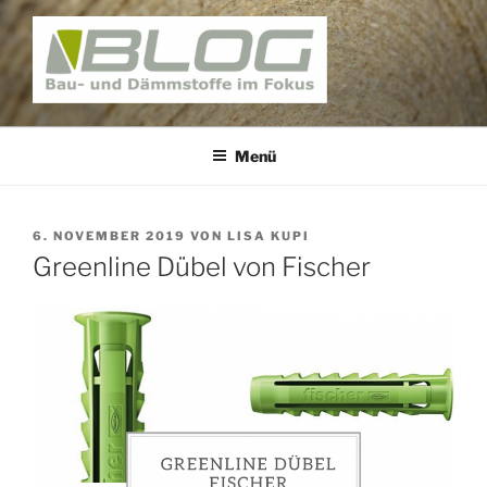
Zum
Inhalt
springen
BAUNATIV – BLOG
Bau und Dämmstoffe im Fokus
Menü
VERÖFFENTLICHT
6. NOVEMBER 2019
VON
LISA KUPI
AM
Greenline Dübel von Fischer