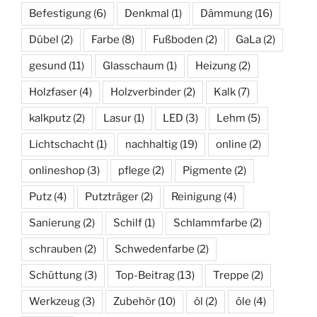
Befestigung
(6)
Denkmal
(1)
Dämmung
(16)
Dübel
(2)
Farbe
(8)
Fußboden
(2)
GaLa
(2)
gesund
(11)
Glasschaum
(1)
Heizung
(2)
Holzfaser
(4)
Holzverbinder
(2)
Kalk
(7)
kalkputz
(2)
Lasur
(1)
LED
(3)
Lehm
(5)
Lichtschacht
(1)
nachhaltig
(19)
online
(2)
onlineshop
(3)
pflege
(2)
Pigmente
(2)
Putz
(4)
Putzträger
(2)
Reinigung
(4)
Sanierung
(2)
Schilf
(1)
Schlammfarbe
(2)
schrauben
(2)
Schwedenfarbe
(2)
Schüttung
(3)
Top-Beitrag
(13)
Treppe
(2)
Werkzeug
(3)
Zubehör
(10)
öl
(2)
öle
(4)