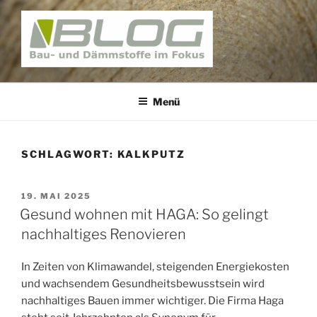
Zum
Inhalt
springen
BAUNATIV – BLOG
Bau und Dämmstoffe im Fokus
Menü
SCHLAGWORT:
KALKPUTZ
VERÖFFENTLICHT
19. MAI 2025
AM
Gesund wohnen mit HAGA: So gelingt
nachhaltiges Renovieren
In Zeiten von Klimawandel, steigenden Energiekosten
und wachsendem Gesundheitsbewusstsein wird
nachhaltiges Bauen immer wichtiger. Die Firma Haga