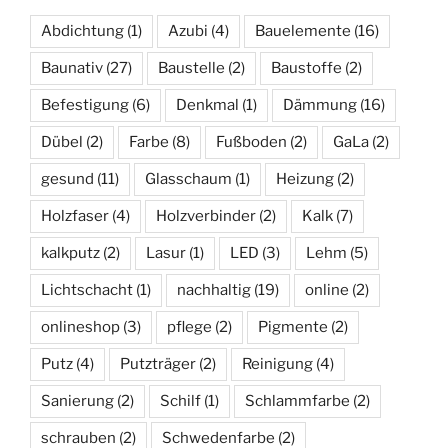
Abdichtung
(1)
Azubi
(4)
Bauelemente
(16)
Baunativ
(27)
Baustelle
(2)
Baustoffe
(2)
Befestigung
(6)
Denkmal
(1)
Dämmung
(16)
Dübel
(2)
Farbe
(8)
Fußboden
(2)
GaLa
(2)
gesund
(11)
Glasschaum
(1)
Heizung
(2)
Holzfaser
(4)
Holzverbinder
(2)
Kalk
(7)
kalkputz
(2)
Lasur
(1)
LED
(3)
Lehm
(5)
Lichtschacht
(1)
nachhaltig
(19)
online
(2)
onlineshop
(3)
pflege
(2)
Pigmente
(2)
Putz
(4)
Putzträger
(2)
Reinigung
(4)
Sanierung
(2)
Schilf
(1)
Schlammfarbe
(2)
schrauben
(2)
Schwedenfarbe
(2)