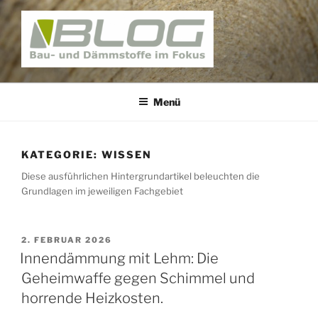
Zum
Inhalt
springen
BAUNATIV – BLOG
Bau und Dämmstoffe im Fokus
Menü
KATEGORIE:
WISSEN
Diese ausführlichen Hintergrundartikel beleuchten die
Grundlagen im jeweiligen Fachgebiet
VERÖFFENTLICHT
2. FEBRUAR 2026
AM
Innendämmung mit Lehm: Die
Geheimwaffe gegen Schimmel und
horrende Heizkosten.