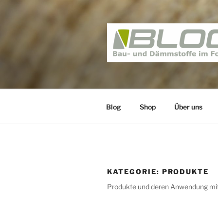
Zum
Inhalt
springen
BAUNATIV 
Bau und Dämmstoffe im Foku
Blog
Shop
Über uns
KATEGORIE:
PRODUKTE
Produkte und deren Anwendung mit