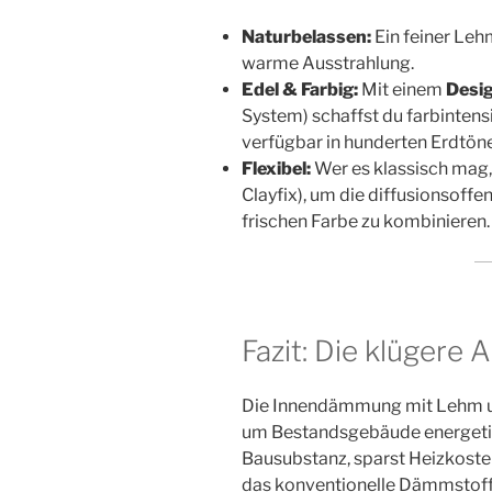
Naturbelassen:
Ein feiner Leh
warme Ausstrahlung.
Edel & Farbig:
Mit einem
Desi
System) schaffst du farbinten
verfügbar in hunderten Erdtön
Flexibel:
Wer es klassisch mag,
Clayfix), um die diffusionsoff
frischen Farbe zu kombinieren.
Fazit: Die klügere
Die Innendämmung mit Lehm und
um Bestandsgebäude energetis
Bausubstanz, sparst Heizkoste
das konventionelle Dämmstoffe