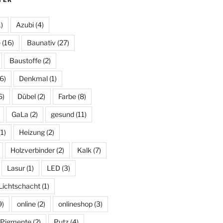
)
Azubi
(4)
e
(16)
Baunativ
(27)
Baustoffe
(2)
6)
Denkmal
(1)
6)
Dübel
(2)
Farbe
(8)
GaLa
(2)
gesund
(11)
1)
Heizung
(2)
Holzverbinder
(2)
Kalk
(7)
Lasur
(1)
LED
(3)
Lichtschacht
(1)
9)
online
(2)
onlineshop
(3)
Pigmente
(2)
Putz
(4)