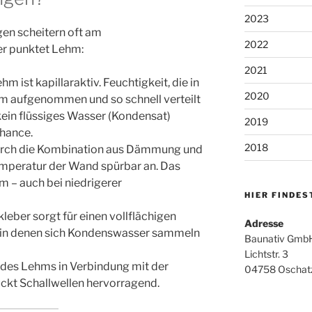
2023
n scheitern oft am
2022
r punktet Lehm:
2021
hm ist kapillaraktiv. Feuchtigkeit, die in
2020
m aufgenommen und so schnell verteilt
ein flüssiges Wasser (Kondensat)
2019
Chance.
2018
rch die Kombination aus Dämmung und
mperatur der Wand spürbar an. Das
m – auch bei niedrigerer
HIER FINDES
eber sorgt für einen vollflächigen
Adresse
 in denen sich Kondenswasser sammeln
Baunativ GmbH
Lichtstr. 3
des Lehms in Verbindung mit der
04758 Oschat
ckt Schallwellen hervorragend.