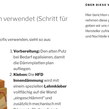
ÜBER DIESE 
Hier berichten
 verwendet (Schritt für
nehmen diese g
geben wir uns n
Hersteller zufr
und Nachteile 
ofis verwenden, sieht so aus:
Vorbereitung:
Den alten Putz
bei Bedarf egalisieren, damit
die Dämmplatten plan
aufliegen.
Kleben:
Die
HFD
Innendämmung
wird mit
einem speziellen
Lehmkleber
vollflächig auf die Wand
„eingeschlämmt“ und
zusätzlich mechanisch mit