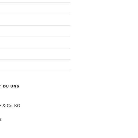
T DU UNS
 & Co. KG
z