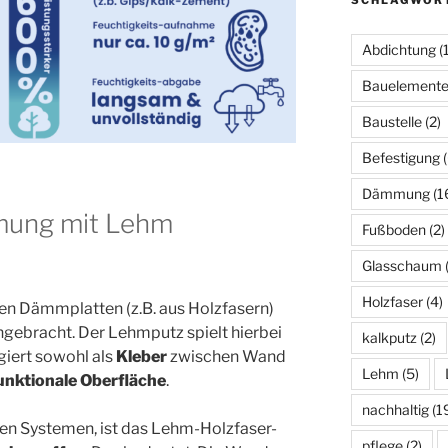
Abdichtung
(1
Bauelement
Baustelle
(2)
Befestigung
(
Dämmung
(1
mung mit Lehm
Fußboden
(2)
Glasschaum
(
Holzfaser
(4)
n Dämmplatten (z.B. aus Holzfasern)
gebracht. Der Lehmputz spielt hierbei
kalkputz
(2)
giert sowohl als
Kleber
zwischen Wand
Lehm
(5)
unktionale Oberfläche
.
nachhaltig
(1
en Systemen, ist das Lehm-Holzfaser-
pflege
(2)