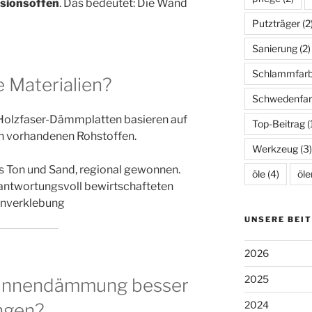
fusionsoffen
. Das bedeutet: Die Wand
Putzträger
(2
Sanierung
(2)
Schlammfar
 Materialien?
Schwedenfar
 Holzfaser-Dämmplatten basieren auf
Top-Beitrag
(
h vorhandenen Rohstoffen.
Werkzeug
(3)
s Ton und Sand, regional gewonnen.
öle
(4)
öle
antwortungsvoll bewirtschafteten
enverklebung
UNSERE BEI
2026
2025
 Innendämmung besser
2024
ngen?