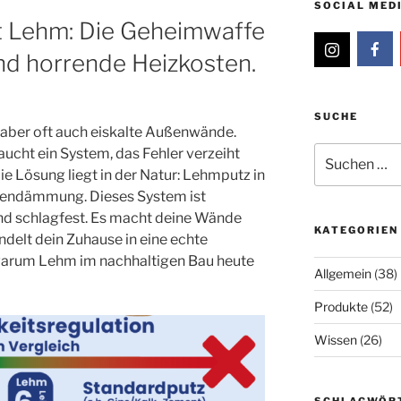
SOCIAL MED
 Lehm: Die Geheimwaffe
d horrende Heizkosten.
SUCHE
 aber oft auch eiskalte Außenwände.
Suche
ucht ein System, das Fehler verzeiht
nach:
ie Lösung liegt in der Natur: Lehmputz in
nendämmung. Dieses System ist
 und schlagfest. Es macht deine Wände
KATEGORIEN
delt dein Zuhause in eine echte
 warum Lehm im nachhaltigen Bau heute
Allgemein
(38)
Produkte
(52)
Wissen
(26)
SCHLAGWÖR