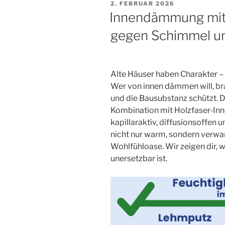
VERÖFFENTLICHT
2. FEBRUAR 2026
AM
Innendämmung mit
gegen Schimmel un
Alte Häuser haben Charakter –
Wer von innen dämmen will, bra
und die Bausubstanz schützt. D
Kombination mit Holzfaser-In
kapillaraktiv, diffusionsoffen
nicht nur warm, sondern verwan
Wohlfühloase. Wir zeigen dir,
unersetzbar ist.