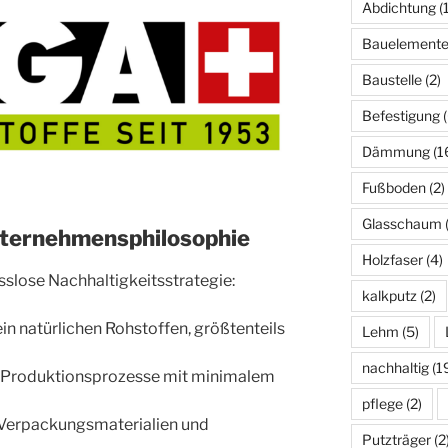
Abdichtung
(1
Bauelement
Baustelle
(2)
Befestigung
(
Dämmung
(1
Fußboden
(2)
Glasschaum
(
nternehmensphilosophie
Holzfaser
(4)
lose Nachhaltigkeitsstrategie:
kalkputz
(2)
n natürlichen Rohstoffen, größtenteils
Lehm
(5)
nachhaltig
(1
e Produktionsprozesse mit minimalem
pflege
(2)
Verpackungsmaterialien und
Putzträger
(2