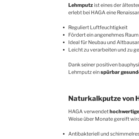
Lehmputz
ist eines der ältes
erlebt bei HAGA eine Renaissanc
Reguliert Luftfeuchtigkeit
Fördert ein angenehmes Raum
Ideal für Neubau und Altbausa
Leicht zu verarbeiten und zu g
Dank seiner positiven bauphys
Lehmputz ein
spürbar gesun
Naturkalkputze von 
HAGA verwendet
hochwertig
Weise über Monate gereift wird.
Antibakteriell und schimmelres