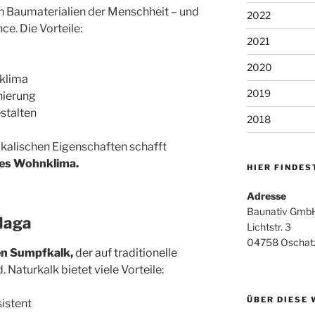
ten Baumaterialien der Menschheit – und
2022
e. Die Vorteile:
2021
2020
klima
2019
nierung
estalten
2018
ikalischen Eigenschaften schafft
des Wohnklima
.
HIER FINDES
Adresse
Baunativ GmbH
Haga
Lichtstr. 3
04758 Oschat
en Sumpfkalk
,
der auf traditionelle
 Naturkalk bietet viele Vorteile:
ÜBER DIESE 
istent