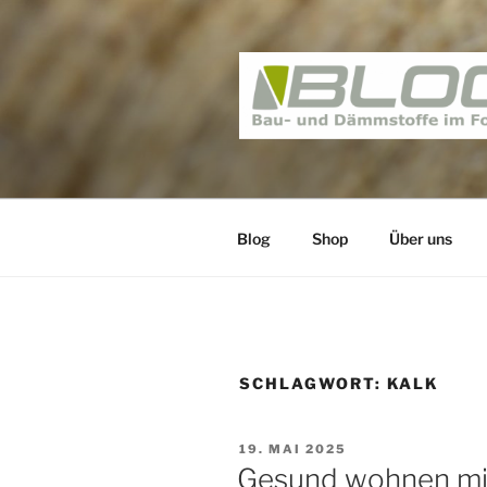
Zum
Inhalt
springen
BAUNATIV 
Bau und Dämmstoffe im Foku
Blog
Shop
Über uns
SCHLAGWORT:
KALK
VERÖFFENTLICHT
19. MAI 2025
AM
Gesund wohnen mit