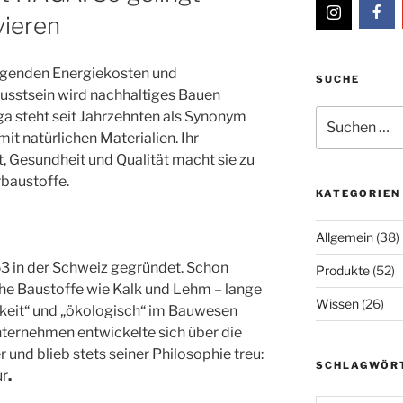
vieren
eigenden Energiekosten und
SUCHE
stsein wird nachhaltiges Bauen
Suche
ga steht seit Jahrzehnten als Synonym
nach:
it natürlichen Materialien. Ihr
, Gesundheit und Qualität macht sie zu
rbaustoffe.
KATEGORIEN
Allgemein
(38)
 in der Schweiz gegründet. Schon
Produkte
(52)
che Baustoffe wie Kalk und Lehm – lange
Wissen
(26)
gkeit“ und „ökologisch“ im Bauwesen
ternehmen entwickelte sich über die
r und blieb stets seiner Philosophie treu:
SCHLAGWÖR
ur
.