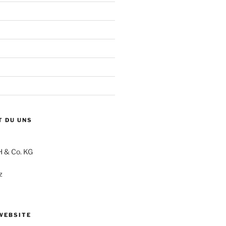
T DU UNS
 & Co. KG
z
WEBSITE