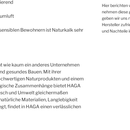
ierend
Hier berichten
nehmen diese g
aumluft
geben wir uns n
Hersteller zufr
sensiblen Bewohnern ist Naturkalk sehr
und Nachteile 
ht wie kaum ein anderes Unternehmen
nd gesundes Bauen. Mit ihrer
hochwertigen Naturprodukten und einem
ologische Zusammenhänge bietet HAGA
nsch und Umwelt gleichermaßen
türliche Materialien, Langlebigkeit
t, findet in HAGA einen verlässlichen