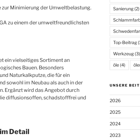
 zur Minimierung der Umweltbelastung.
Sanierung
(2)
Schlammfar
A zu einem der umweltfreundlichsten
Schwedenfar
Top-Beitrag
(
Werkzeug
(3)
t ein vielseitiges Sortiment an
öle
(4)
öle
ologisches Bauen. Besonders
nd Naturkalkputze, die für ein
d sowohl im Neubau als auch in der
UNSERE BEI
. Ergänzt wird das Angebot durch
ie diffusionsoffen, schadstofffrei und
2026
2025
2024
im Detail
2023