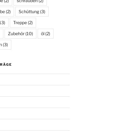
be
(2)
schrauben
(2)
be
(2)
Schüttung
(3)
13)
Treppe
(2)
Zubehör
(10)
öl
(2)
n
(3)
TRÄGE