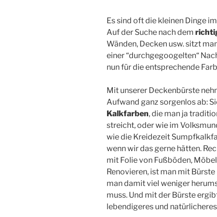
Es sind oft die kleinen Dinge i
Auf der Suche nach dem
richti
Wänden, Decken usw. sitzt man
einer “durchgegoogelten“ Nach
nun für die entsprechende Far
Mit unserer Deckenbürste neh
Aufwand ganz sorgenlos ab: Sie
Kalkfarben
, die man ja tradit
streicht, oder wie im Volksmun
wie die Kreidezeit Sumpfkalkfa
wenn wir das gerne hätten. Re
mit Folie von Fußböden, Möbeln
Renovieren, ist man mit Bürste 
man damit viel weniger herums
muss. Und mit der Bürste ergib
lebendigeres und natürlicheres 