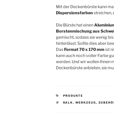
Mit der Deckenbürste kann ma
Dispersionsfarben
streichen, 
Die Bürste hat einen
Aluminiu
Borstenmischung aus Schwei
gemischt, sodass sie wenig bi
hinterlässt. Sollte dies aber be
Das
Format 70 x 170 mm
ist n
kann auch noch voller Farbe gu
werden. Und wir wollen Ihnen m
Deckenbürste anbieten, sie mus
KATEGORIEN
PRODUKTE
SCHLAGWÖRTER
KALK
,
WERKZEUG
,
ZUBEHÖ