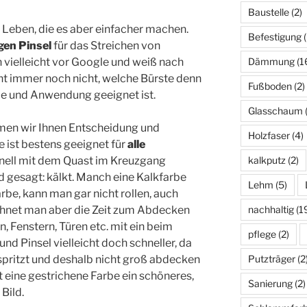
Baustelle
(2)
m Leben, die es aber einfacher machen.
Befestigung
(
gen Pinsel
für das Streichen von
 vielleicht vor Google und weiß nach
Dämmung
(1
t immer noch nicht, welche Bürste denn
Fußboden
(2)
be und Anwendung geeignet ist.
Glasschaum
(
men wir Ihnen Entscheidung und
Holzfaser
(4)
 ist bestens geeignet für
alle
ionell mit dem Quast im Kreuzgang
kalkputz
(2)
d gesagt: kälkt. Manch eine Kalkfarbe
Lehm
(5)
rbe, kann man gar nicht rollen, auch
chnet man aber die Zeit zum Abdecken
nachhaltig
(1
, Fenstern, Türen etc. mit ein beim
pflege
(2)
und Pinsel vielleicht doch schneller, da
pritzt und deshalb nicht groß abdecken
Putzträger
(2
t eine gestrichene Farbe ein schöneres,
Sanierung
(2)
Bild.