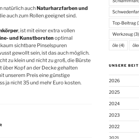
Schlammfar
n natürlich auch
Naturharzfarben und
Schwedenfar
die auch zum Rollen geeignet sind.
Top-Beitrag
(
mkörper
, ist mit einer extra vollen
Werkzeug
(3)
ne- und Kunstborsten
optimal
s kaum sichtbare Pinselspuren
öle
(4)
öle
wusst gewollt sein, ist das auch möglich.
icht zu klein und nicht zu groß, die Bürste
UNSERE BEI
t über Kopf an der Decke gehalten
it unserem Preis eine günstige
2026
s ja nicht 35 und mehr Euro kosten.
2025
2024
2023
R
2022
2021