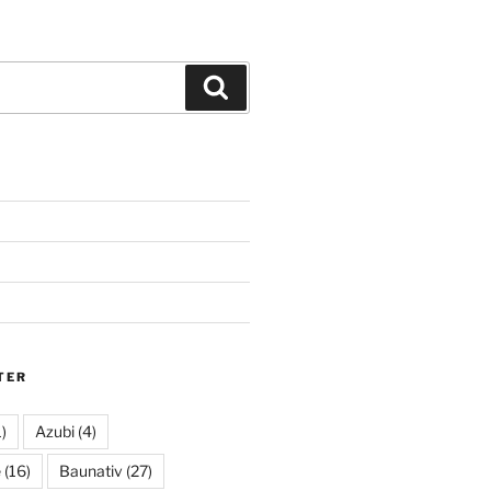
Suchen
TER
)
Azubi
(4)
e
(16)
Baunativ
(27)