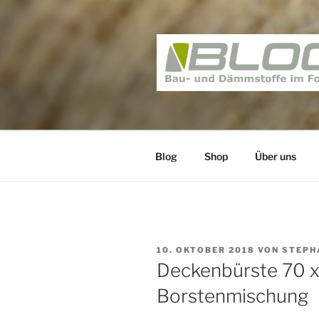
Zum
Inhalt
springen
BAUNATIV 
Bau und Dämmstoffe im Foku
Blog
Shop
Über uns
VERÖFFENTLICHT
10. OKTOBER 2018
VON
STEPH
AM
Deckenbürste 70 x
Borstenmischung