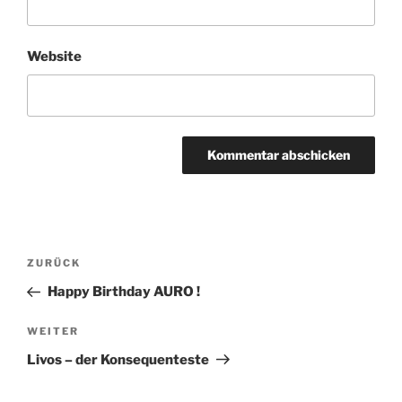
Website
Beitragsnavigation
Vorheriger
ZURÜCK
Beitrag
Happy Birthday AURO !
Nächster
WEITER
Beitrag
Livos – der Konsequenteste