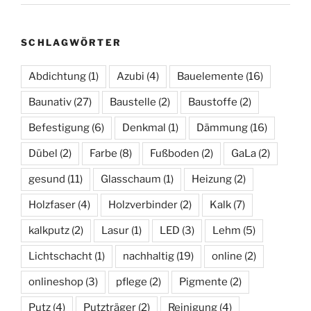
SCHLAGWÖRTER
Abdichtung
(1)
Azubi
(4)
Bauelemente
(16)
Baunativ
(27)
Baustelle
(2)
Baustoffe
(2)
Befestigung
(6)
Denkmal
(1)
Dämmung
(16)
Dübel
(2)
Farbe
(8)
Fußboden
(2)
GaLa
(2)
gesund
(11)
Glasschaum
(1)
Heizung
(2)
Holzfaser
(4)
Holzverbinder
(2)
Kalk
(7)
kalkputz
(2)
Lasur
(1)
LED
(3)
Lehm
(5)
Lichtschacht
(1)
nachhaltig
(19)
online
(2)
onlineshop
(3)
pflege
(2)
Pigmente
(2)
Putz
(4)
Putzträger
(2)
Reinigung
(4)