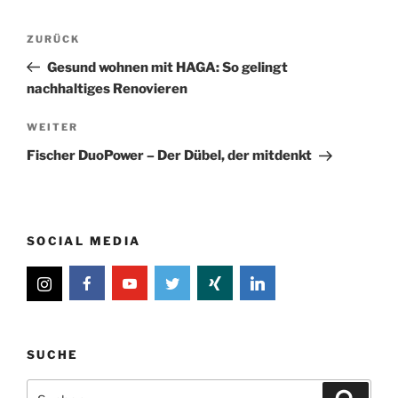
Beitragsnavigation
Vorheriger
ZURÜCK
Beitrag
Gesund wohnen mit HAGA: So gelingt
nachhaltiges Renovieren
Nächster
WEITER
Beitrag
Fischer DuoPower – Der Dübel, der mitdenkt
SOCIAL MEDIA
SUCHE
Suche
Suche