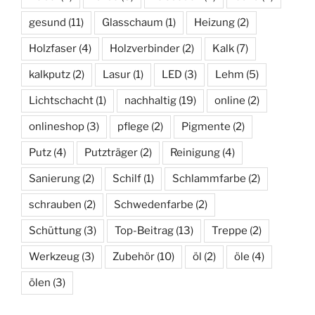
gesund
(11)
Glasschaum
(1)
Heizung
(2)
Holzfaser
(4)
Holzverbinder
(2)
Kalk
(7)
kalkputz
(2)
Lasur
(1)
LED
(3)
Lehm
(5)
Lichtschacht
(1)
nachhaltig
(19)
online
(2)
onlineshop
(3)
pflege
(2)
Pigmente
(2)
Putz
(4)
Putzträger
(2)
Reinigung
(4)
Sanierung
(2)
Schilf
(1)
Schlammfarbe
(2)
schrauben
(2)
Schwedenfarbe
(2)
Schüttung
(3)
Top-Beitrag
(13)
Treppe
(2)
Werkzeug
(3)
Zubehör
(10)
öl
(2)
öle
(4)
ölen
(3)