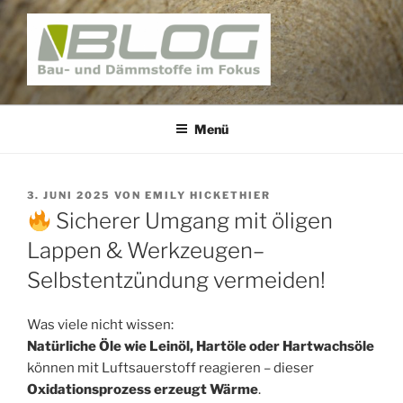
Zum
Inhalt
springen
BAUNATIV – BLOG
Bau und Dämmstoffe im Fokus
Menü
VERÖFFENTLICHT
3. JUNI 2025
VON
EMILY HICKETHIER
AM
Sicherer Umgang mit öligen
Lappen & Werkzeugen–
Selbstentzündung vermeiden!
Was viele nicht wissen:
Natürliche Öle wie Leinöl, Hartöle oder Hartwachsöle
können mit Luftsauerstoff reagieren – dieser
Oxidationsprozess erzeugt Wärme
.