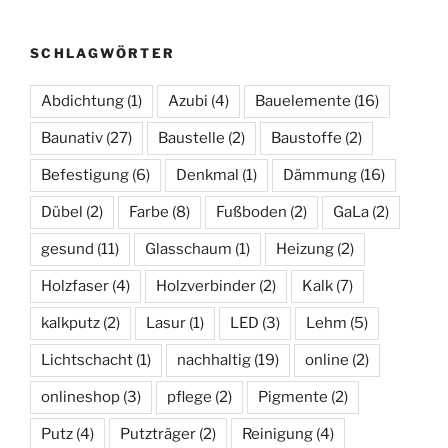
SCHLAGWÖRTER
Abdichtung
(1)
Azubi
(4)
Bauelemente
(16)
Baunativ
(27)
Baustelle
(2)
Baustoffe
(2)
Befestigung
(6)
Denkmal
(1)
Dämmung
(16)
Dübel
(2)
Farbe
(8)
Fußboden
(2)
GaLa
(2)
gesund
(11)
Glasschaum
(1)
Heizung
(2)
Holzfaser
(4)
Holzverbinder
(2)
Kalk
(7)
kalkputz
(2)
Lasur
(1)
LED
(3)
Lehm
(5)
Lichtschacht
(1)
nachhaltig
(19)
online
(2)
onlineshop
(3)
pflege
(2)
Pigmente
(2)
Putz
(4)
Putzträger
(2)
Reinigung
(4)