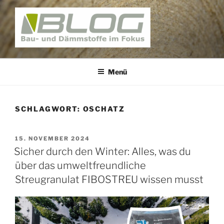
Zum
Inhalt
springen
BAUNATIV – BLOG
Bau und Dämmstoffe im Fokus
Menü
SCHLAGWORT:
OSCHATZ
VERÖFFENTLICHT
15. NOVEMBER 2024
AM
Sicher durch den Winter: Alles, was du
über das umweltfreundliche
Streugranulat FIBOSTREU wissen musst