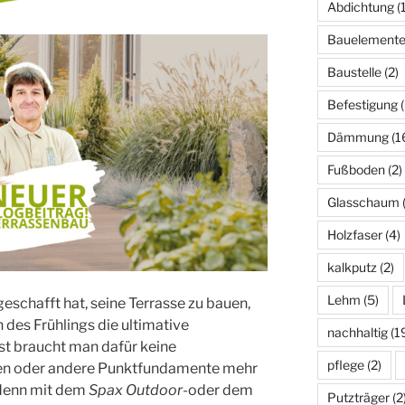
Abdichtung
(1
Bauelement
Baustelle
(2)
Befestigung
(
Dämmung
(1
Fußboden
(2)
Glasschaum
(
Holzfaser
(4)
kalkputz
(2)
Lehm
(5)
eschafft hat, seine Terrasse zu bauen,
 des Frühlings die ultimative
nachhaltig
(1
st braucht man dafür keine
pflege
(2)
en oder andere Punktfundamente mehr
 denn mit dem
Spax Outdoor
-oder dem
Putzträger
(2