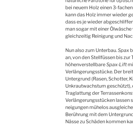
natürliche Farbtöne für optisc
bei neuem Holz einen 3-fachen
kann das Holz immer wieder ge
dass es je wieder abgeschliff
man sogar mit einer Ölwäsche w
gleichzeitig Reinigung und Nac
Nun also zum Unterbau.
Spax
b
an, von den Stellfüssen bis zur
höhenverstellbare
Spax-Lift
mi
Verlängerungsstücke. Der breite
Untergrund (Rasen, Schotter, K
Unkrautwachstum geschützt), d
Traglattung der Terrassenkonst
Verlängerungsstücken lassen s
neigungen mühelos ausgleichen.
Berührung mit dem Untergrund,
Nässe zu Schäden kommen kann