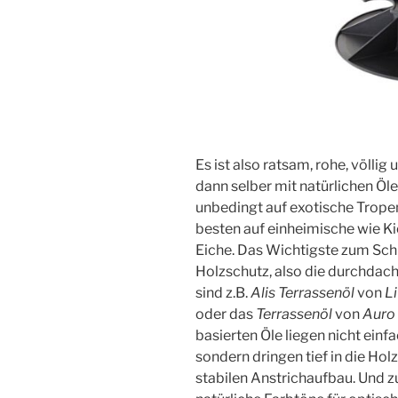
Es ist also ratsam, rohe, völli
dann selber mit natürlichen Öl
unbedingt auf exotische Trope
besten auf einheimische wie Kie
Eiche. Das Wichtigste zum Schu
Holzschutz, also die durchdacht
sind z.B.
Alis Terrassenöl
von
L
oder das
Terrassenöl
von
Auro
basierten Öle liegen nicht einf
sondern dringen tief in die Hol
stabilen Anstrichaufbau. Und 