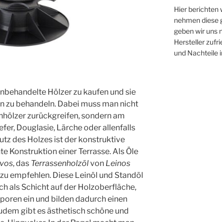
Hier berichten
nehmen diese g
geben wir uns n
Hersteller zufr
und Nachteile 
g unbehandelte Hölzer zu kaufen und sie
en zu behandeln. Dabei muss man nicht
nhölzer zurückgreifen, sondern am
fer, Douglasie, Lärche oder allenfalls
tz des Holzes ist der konstruktive
e Konstruktion einer Terrasse. Als Öle
ivos
, das
Terrassenholzöl
von
Leinos
zu empfehlen. Diese Leinöl und Standöl
ach als Schicht auf der Holzoberfläche,
zporen ein und bilden dadurch einen
zudem gibt es ästhetisch schöne und