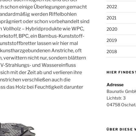
2022
uch schon einige Überlegungen gemacht
Standardmäßig werden Riffelbohlen
2021
prägniert oder schon vorbehandelt sind
hem Vollholz – Hybridprodukte wie WPC,
2020
rkstoff, BPC, ein Bambus-Kunststoff-
2019
nststoffbretter lassen wir hier mal
r kunstharzgebundenen Anstriche, oft
2018
 verwittern nicht nur, sondern blättern
r UV-Strahlungs- und Wassereinfluss
ch mit der Zeit ab und verlieren ihre
HIER FINDES
strichen verschließen auch die
Adresse
ss das Holz bei Feuchtigkeit darunter
Baunativ GmbH
Lichtstr. 3
04758 Oschat
ÜBER DIESE 