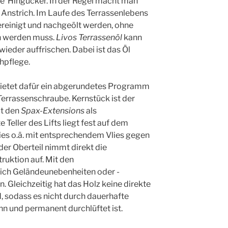
he Hingucker. In der Regel macht man
 Anstrich. Im Laufe des Terrassenlebens
reinigt und nachgeölt werden, ohne
en werden muss.
Livos Terrassenöl
kann
ieder auffrischen. Dabei ist das Öl
hpflege.
ietet dafür ein abgerundetes Programm
 Terrassenschraube. Kernstück ist der
t den
Spax-Extensions
als
 Teller des Lifts liegt fest auf dem
ies o.ä. mit entsprechendem Vlies gegen
er Oberteil nimmt direkt die
ruktion auf. Mit den
ich Geländeunebenheiten oder -
 Gleichzeitig hat das Holz keine direkte
 sodass es nicht durch dauerhafte
 und permanent durchlüftet ist.