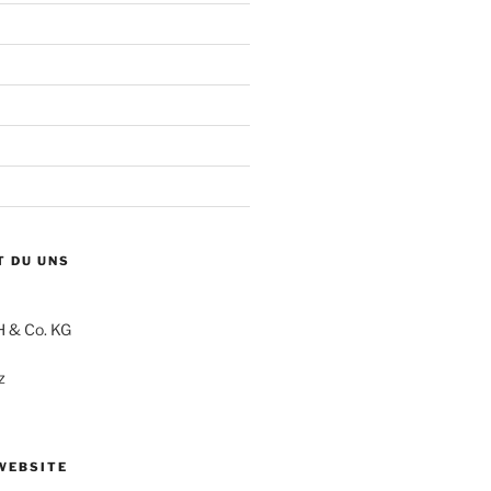
T DU UNS
 & Co. KG
z
WEBSITE