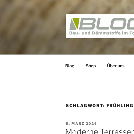
Zum
Inhalt
springen
BAUNATIV 
Bau und Dämmstoffe im Foku
Blog
Shop
Über uns
SCHLAGWORT:
FRÜHLING
VERÖFFENTLICHT
8. MÄRZ 2024
AM
Moderne Terrasse