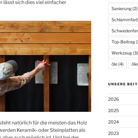
 lässt sich dies viel einfacher
Sanierung
(2)
Schlammfar
Schwedenfar
Top-Beitrag
(
Werkzeug
(3)
öle
(4)
öle
UNSERE BEI
2026
2025
2024
steht natürlich für die meisten das Holz
werden Keramik- oder Steinplatten als
2023
aber auch möglich ist. Und bei der