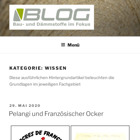
Zum
Inhalt
springen
BAUNATIV – BLOG
Bau und Dämmstoffe im Fokus
Menü
KATEGORIE:
WISSEN
Diese ausführlichen Hintergrundartikel beleuchten die
Grundlagen im jeweiligen Fachgebiet
VERÖFFENTLICHT
29. MAI 2020
AM
Pelangi und Französischer Ocker