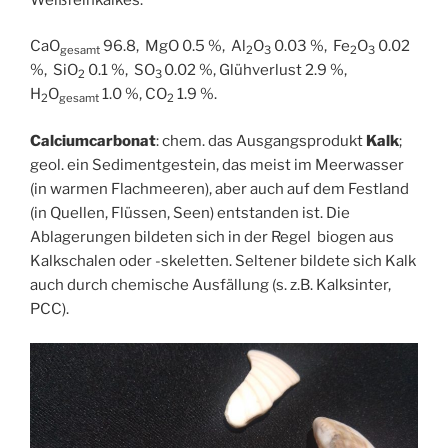
CaO
96.8, MgO 0.5 %, Al
O
0.03 %, Fe
O
0.02
gesamt
2
3
2
3
%, SiO
0.1 %, SO
0.02 %, Glühverlust 2.9 %,
2
3
H
O
1.0 %, CO
1.9 %.
2
gesamt
2
Calciumcarbonat
: chem. das Ausgangsprodukt
Kalk
;
geol. ein Sedimentgestein, das meist im Meerwasser
(in warmen Flachmeeren), aber auch auf dem Festland
(in Quellen, Flüssen, Seen) entstanden ist. Die
Ablagerungen bildeten sich in der Regel biogen aus
Kalkschalen oder -skeletten. Seltener bildete sich Kalk
auch durch chemische Ausfällung (s. z.B. Kalksinter,
PCC).